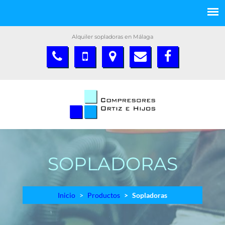
Alquiler sopladoras en Málaga
SOPLADORAS
Inicio
Productos
Sopladoras